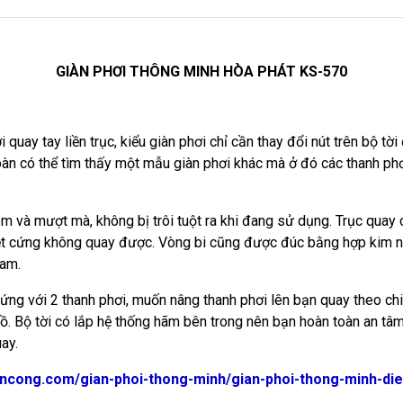
GIÀN PHƠI THÔNG MINH HÒA PHÁT KS-570
quay tay liền trục, kiểu giàn phơi chỉ cần thay đổi nút trên bộ tờ
toàn có thể tìm thấy một mẫu giàn phơi khác mà ở đó các thanh p
 êm và mượt mà, không bị trôi tuột ra khi đang sử dụng. Trục qua
ẹt cứng không quay được. Vòng bi cũng được đúc bằng hợp kim n
Nam.
 ứng với 2 thanh phơi, muốn nâng thanh phơi lên bạn quay theo ch
. Bộ tời có lắp hệ thống hãm bên trong nên bạn hoàn toàn an tâm
ay.
ncong.com/gian-phoi-thong-minh/gian-phoi-thong-minh-die