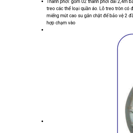
Thanh phơi: gồm 02 thanh phơi dài 2,4m b
treo các thể loại quần áo. Lỗ treo tròn có
miếng mút cao su gắn chặt để bảo vệ 2 đầ
hợp chạm vào