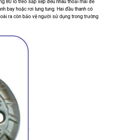
ng 80 lỗ treo sắp xếp đều nhau thoải mái để
ánh bay hoặc rơi lung tung. Hai đầu thanh có
goài ra còn bảo vệ người sử dụng trong trường
.