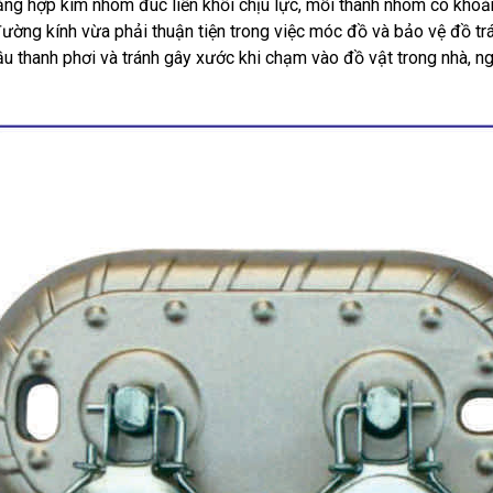
ằng hợp kim nhôm đúc liền khối chịu lực, mỗi thanh nhôm có khoả
 đường kính vừa phải thuận tiện trong việc móc đồ và bảo vệ đồ tr
u thanh phơi và tránh gây xước khi chạm vào đồ vật trong nhà, n