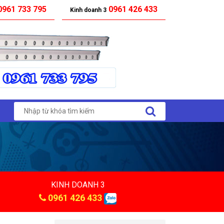
961 733 795
0961 426 433
Kinh doanh 3
KINH DOANH 3
0961 426 433