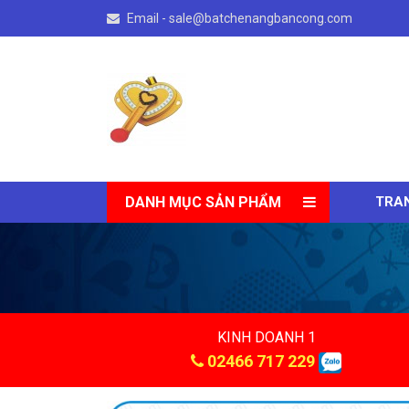
Email - sale@batchenangbancong.com
DANH MỤC SẢN PHẨM
TRA
KINH DOANH 1
02466 717 229