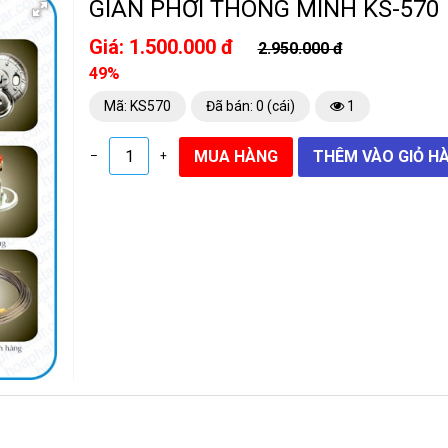
GIÀN PHƠI THÔNG MINH KS-570
Giá: 1.500.000 đ
2.950.000 đ
49%
Mã: KS570
Đã bán: 0 (cái)
1
–
+