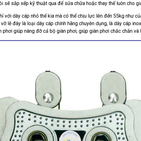
tôi sẽ sắp xếp kỹ thuật qua để sửa chữa hoặc thay thế luôn cho gi
chỉ với dây cáp nhỏ thế kia mà có thể chịu lực lên đến 55kg như c
i vỡ lẽ đây là loại dây cáp chính hãng chuyên dụng, là dây cáp in
àn phơi giúp nâng đỡ cả bộ giàn phơi, giúp giàn phơi chắc chắn v