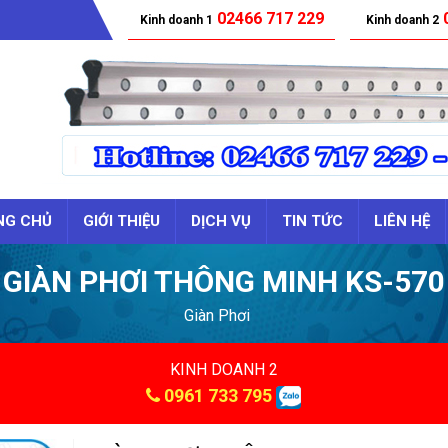
02466 717 229
0
Kinh doanh 1
Kinh doanh 2
NG CHỦ
GIỚI THIỆU
DỊCH VỤ
TIN TỨC
LIÊN HỆ
GIÀN PHƠI THÔNG MINH KS-570
Giàn Phơi
KINH DOANH 2
0961 733 795