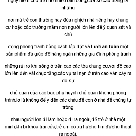
nguy hiểm cho trẻ nhỏ nhiều ban công,cửa sổ,cầu thang là
những
nơi mà
trẻ con thường hay đùa nghịch nhà riêng hay chung
cư hoặc các trường mầm non người lớn lên để ý quan sát và
chủ
động phòng
tránh bằng cách lắp đặt và
Lưới an toàn
m
ột
sản phẩm đã giúp đỡ hàng ngàn những gia đình phòng tránh
những rủi ro khi sống ở trên cao các tòa chung cư,với độ cao
lớn
lên đến vài chục tầng,các vụ tai nạn ở trên cao vẫn xảy ra
do sự
chủ quan của các bậc phụ huynh chủ quan không phòng
tránh,lơ
là không để ý đến các cháu,để con ở nhà để chúng tự
trông
nhau,người lớn đi làm hoặc đi ra ngoài,để trẻ ở nhà một
mình,khi bị
khóa trái cửa,trẻ em có xu hướng tìm đường thoát
ra ngoài,