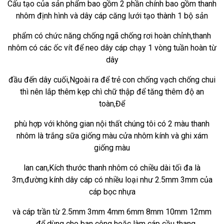
Cấu tạo của sản phẩm bao gồm 2 phần chính bao gồm thanh
nhôm định hình và dây cáp căng lưới tạo thành 1 bộ sản
phẩm có chức năng chống ngã chống rơi hoàn chỉnh,thanh
nhôm có các ốc vít để neo dây cáp chạy 1 vòng tuần hoàn từ
dây
đầu đến dây cuối,Ngoài ra để trẻ con chống vạch chống chui
thì nên lắp thêm kẹp chì chữ thập để tăng thêm độ an
toàn,Để
phù hợp với không gian nội thất chúng tôi có 2 màu thanh
nhôm là trắng sữa giống màu cửa nhôm kính và ghi xám
giống màu
lan can,Kích thước thanh nhôm có chiều dài tối đa là
3m,đường kính dây cáp có nhiều loại như 2.5mm 3mm của
cáp bọc nhựa
và cáp trần từ 2.5mm 3mm 4mm 6mm 8mm 10mm 12mm
.....để dùng cho ban công hoặc làm cáp cầu thang