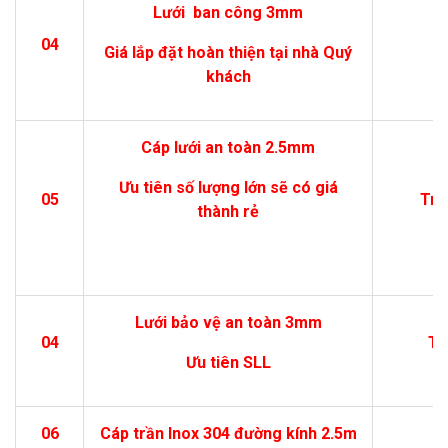
Lưới ban công 3mm
04
1
Giá lắp đặt hoàn thiện tại nhà Quý
khách
Cáp lưới an toàn 2.5mm
Ưu tiên số lượng lớn sẽ có giá
05
Trê
thành rẻ
Lưới bảo vệ an toàn 3mm
04
Trê
Ưu tiên SLL
06
Cáp trần Inox 304 đường kính 2.5m
1