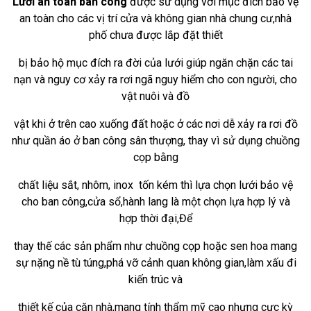
Lưới an toàn
ban công
được sử dụng với mục đích bảo vệ
an toàn cho các vị trí cửa và không gian nhà chung cư,nhà
phố chưa
được lắp đặt thiết
bị bảo hộ
mục đích ra đời của l
ưới giúp ngăn chặn các tai
nạn và nguy cơ xảy ra rơi ngã nguy hiểm cho con người, cho
vật nuôi và
đồ
vật khi ở trên cao xuống đất hoặc ở các nơi dễ xảy ra rơi đồ
như quần áo ở ban công sân thượng, thay vì sử dụng chuồng
cọp
bằng
chất liệu sắt, nhôm, inox tốn kém thì lựa chọn lưới bảo vệ
cho ban công,cửa sổ,hành lang là một chọn lựa hợp lý và
hợp
thời đại,Để
thay thế các sản phẩm như chuồng cọp hoặc sen hoa mang
sự nặng nề tù túng,phá vỡ cảnh quan không gian,làm xấu đi
kiến trúc và
thiết kế của căn nhà,mang tính thẩm mỹ cao nhưng cực kỳ