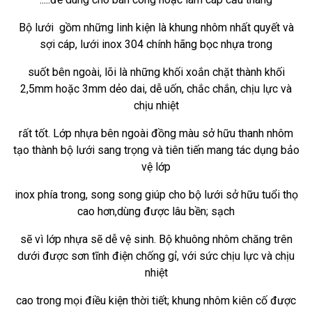
Bộ lưới gồm
những
linh kiện là
khung
nhôm
nhất quyết
và
sợi cáp, lưới inox 304 chính hãng bọc nhựa trong
suốt bên ngoài, lõi là
những
khối xoắn chặt thành khối
2,5mm hoặc 3mm dẻo dai, dễ uốn, chắc chắn, chịu lực và
chịu nhiệt
rất
tốt. Lớp nhựa bên
ngoài
đồng màu
sở hữu
thanh nhôm
tạo thành bộ lưới sang trọng và
tiên tiến
mang
tác dụng bảo
vệ lớp
inox phía trong,
song song
giúp cho bộ lưới
sở hữu
tuổi thọ
cao hơn,
dùng
được lâu bền; sạch
sẽ vì lớp nhựa sẽ dễ vệ sinh. Bộ
khuông
nhôm
chăng
trên
dưới được sơn tĩnh điện chống gỉ,
với
sức chịu lực và chịu
nhiệt
cao trong
mọi
điều kiện thời tiết;
khung
nhôm
kiên cố
được