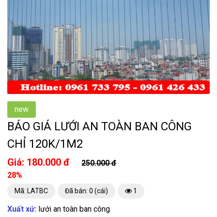
new
BÁO GIÁ LƯỚI AN TOÀN BAN CÔNG
CHỈ 120K/1M2
Giá: 180.000 đ
250.000 đ
28%
Mã: LATBC
Đã bán: 0 (cái)
1
Xuất xứ:
lưới an toàn ban công