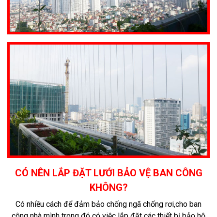
CÓ NÊN LẮP ĐẶT LƯỚI BẢO VỆ BAN CÔNG
KHÔNG?
Có nhiều cách để đảm bảo chống ngã chống rơi,cho ban
công nhà mình trong đó có việc lắp đặt các thiết bị bảo hộ