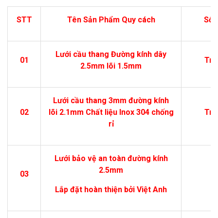
STT
Tên Sản Phẩm Quy cách
Số l
Lưới cầu thang Đường kính dây
01
Trê
2.5mm lõi 1.5mm
Lưới cầu thang 3mm đường kính
02
lõi 2.1mm Chất liệu Inox 304 chống
Trê
rỉ
Lưới bảo vệ an toàn đường kính
2.5mm
03
1
Lắp đặt hoàn thiện bởi Việt Anh