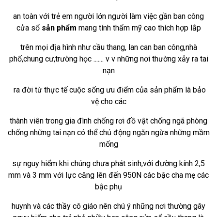
an
toàn với trẻ em người lớn người làm việc gần ban công
cửa sổ
sản phẩm
mang tính thẩm mỹ cao thích hợp lắp
trên
mọi địa hình như cầu thang, lan can ban công,nhà
phố,chung cư,trường học ....... v v những nơi thường xảy ra tai
nạn
ra đời từ thực tế cuộc sống ưu điểm của sản phẩm
là bảo
vệ cho các
thành viên
trong gia đình chống rơi đồ vật chống ngã phòng
chống những tai nạn có thể chủ động ngăn ngừa những mầm
mống
sự nguy
hiểm khi chúng chưa phát sinh,với đường kính
2,5
mm và 3 mm
với lực căng lên đến
950N
các bậc cha mẹ các
bậc phụ
huynh và
các thầy cô giáo nên chú ý những nơi thường gây