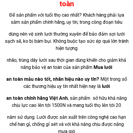
toàn
Để sản phẩm
với
tuổi thọ
cao
nhất? Khách hàng
phải
lựa
sắm
sản phẩm chính hãng, uy tín; trong
công đoạn
tiêu
dùng
nên
vệ sinh lưới thường xuyên để
bảo đảm
sợi lưới
sạch sẽ,
ko
bị bám bụi. Không
buộc
tạo
sức ép
quá
lớn
tránh
hiện tượng
nhão, trùng dây lưới sau
thời gian
dùng
khiến cho
giảm khả
năng bảo vệ an toàn của sản phẩm
Mua lưới
an toàn
mẫu
nào tốt,
nhãn hiệu
nào uy tín?
Một trong số
các
thương hiệu
uy tín nhất
hiện nay
là
lưới
an toàn chính hãng Việt Anh
, sản phẩm
sở hữu
khả năng
chịu lực cao lên
tới
1500N và
mang
tuổi thọ lên
tới
20
năm sử dụng. Lưới được
sản xuất
trên
công nghệ
cao
hạn
chế
han gỉ, chống gỉ sét và
với
khả năng chịu được nắng
mưa gió