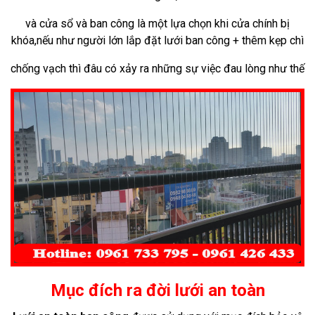
và
cửa sổ và ban công
là một lựa chọn khi cửa chính bị
khóa,nếu
như người lớn lắp đặt lưới ban công + thêm
kẹp chì
chống
vạch
thì đâu
có xảy ra
những sự việc đau lòng như thế
Mục đích ra đời lưới an toàn