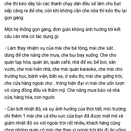
che thì kéo dây tải các thanh chạy dàn đều sẽ làm cho bạt
xếp căng ra để che, còn khi không cần che nữa thì kéo thu lại
gọn gàng.
Một hệ thống gọn gàng, đơn giản không ảnh hưởng tới kết
cấu căn nhà có tác dụng gì:
- Làm thay nhiệm vụ của mái che bê tông, mái che sắt…
dùng để che nắng che mưa, che bụi bay xuống. Che cho
quán tạp hóa, quán ăn, quán café, nhà để xe, bể bơi, sân
vườn, che mái hiên nhà, che mái quán karaoke, che mái cho
trường học, bệnh viện, bến xe, ở siêu thị, mái che giếng trời,
che cửa hàng ngoài chợ… trông hiện đại vì mái che uốn lượn
vô cùng đồng đều và thẩm mỹ. Che nắng mưa bảo vệ nhà
cửa, hàng hóa, con người.
- Cản bớt nhiệt độ, và sự ảnh hưởng của thời tiết, môi trường:
chỉ thêm 1 mái che cả khu vực của bạn đã được mát mẻ và
giảm nhiệt độ so với ngoài trời rất nhiều, khách hàng cũng
chọn những quán có mái che thay vì ngoài trời khi đi ăn uống