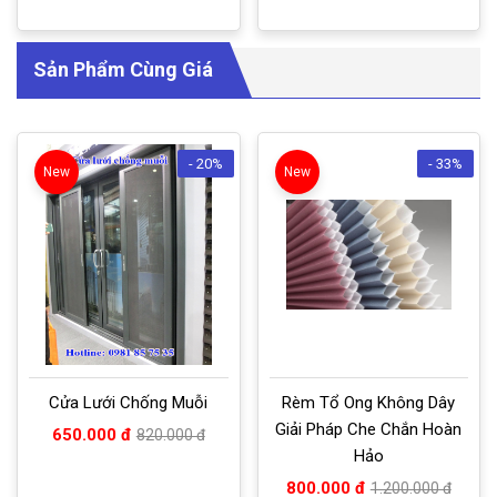
Sản Phẩm Cùng Giá
- 20%
- 33%
New
New
Cửa Lưới Chống Muỗi
Rèm Tổ Ong Không Dây
Giải Pháp Che Chắn Hoàn
650.000 đ
820.000 đ
Hảo
800.000 đ
1.200.000 đ