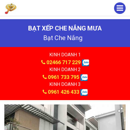
BẠT XẾP CHE NẮNG MƯA
Bạt Che Nắng
KINH DOANH 1
02466 717 229
KINH DOANH 2
0961 733 795
KINH DOANH 3
0961 426 433