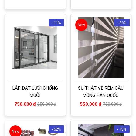
- 11%
- 26%
New
LẮP ĐẶT LƯỚI CHỐNG
SỰ THẬT VỀ RÈM CẦU
MUỖI
VỒNG HÀN QUỐC
750.000 đ
550.000 đ
850.000 đ
750.000 đ
- 62%
- 13%
New