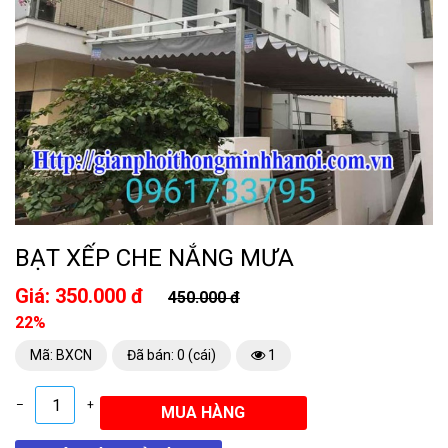
BẠT XẾP CHE NẮNG MƯA
Giá: 350.000 đ
450.000 đ
22%
Mã: BXCN
Đã bán: 0 (cái)
1
–
+