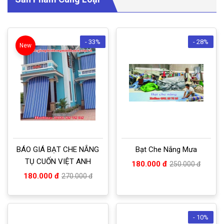
- 33%
- 28%
New
BÁO GIÁ BẠT CHE NẮNG
Bạt Che Nắng Mưa
TỤ CUỐN VIỆT ANH
180.000 đ
250.000 đ
180.000 đ
270.000 đ
- 10%