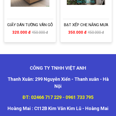
GIẤY DÁN TƯỜNG VÂN GỖ
BẠT XẾP CHE NẮNG MƯA
320.000 đ
350.000 đ
450.000 đ
450.000 đ
CÔNG TY TNHH VIỆT ANH
Thanh Xuân: 299 Nguyễn Xiển - Thanh xuân - Hà
Nội
ĐT: 02466 717 229 - 0961 733 795
Hoàng Mai : Ct12B Kim Văn Kim Lũ - Hoàng Mai