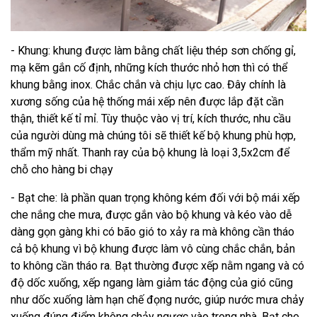
- Khung: khung được làm bằng chất liệu thép sơn chống gỉ,
mạ kẽm gắn cố định, những kích thước nhỏ hơn thì có thể
khung bằng inox. Chắc chắn và chịu lực cao. Đây chính là
xương sống của hệ thống mái xếp nên được lắp đặt cần
thận, thiết kế tỉ mỉ. Tùy thuộc vào vị trí, kích thước, nhu cầu
của người dùng mà chúng tôi sẽ thiết kế bộ khung phù hợp,
thẩm mỹ nhất. Thanh ray của bộ khung là loại 3,5x2cm để
chỗ cho hàng bi chạy
- Bạt che: là phần quan trọng không kém đối với bộ mái xếp
che nắng che mưa, được gắn vào bộ khung và kéo vào dễ
dàng gọn gàng khi có bão gió to xảy ra mà không cần tháo
cả bộ khung vì bộ khung được làm vô cùng chắc chắn, bản
to không cần tháo ra. Bạt thường được xếp nằm ngang và có
độ dốc xuống, xếp ngang làm giảm tác động của gió cũng
như dốc xuống làm hạn chế đọng nước, giúp nước mưa chảy
xuống đúng điểm không chảy ngược vào trong nhà. Bạt che