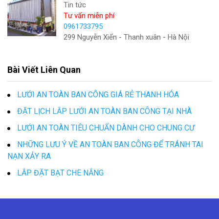
Tin tức
Tư vấn miễn phí
0961733795
299 Nguyễn Xiển - Thanh xuân - Hà Nội
Bài Viết Liên Quan
LƯỚI AN TOÀN BAN CÔNG GIÁ RẺ THANH HÓA
ĐẶT LỊCH LẮP LƯỚI AN TOÀN BAN CÔNG TẠI NHÀ
LƯỚI AN TOÀN TIÊU CHUẨN DÀNH CHO CHUNG CƯ
NHỮNG LƯU Ý VỀ AN TOÀN BAN CÔNG ĐỂ TRÁNH TAI
NẠN XẢY RA
LẮP ĐẶT BẠT CHE NẮNG