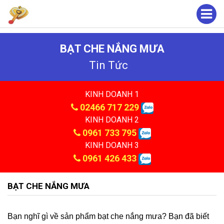
BẠT CHE NẮNG MƯA
Tin Tức
KINH DOANH 1
02466 717 229
KINH DOANH 2
0961 733 795
KINH DOANH 3
0961 426 433
BẠT CHE NẮNG MƯA
Bạn nghĩ gì về sản phẩm bạt che nắng mưa? Bạn đã biết