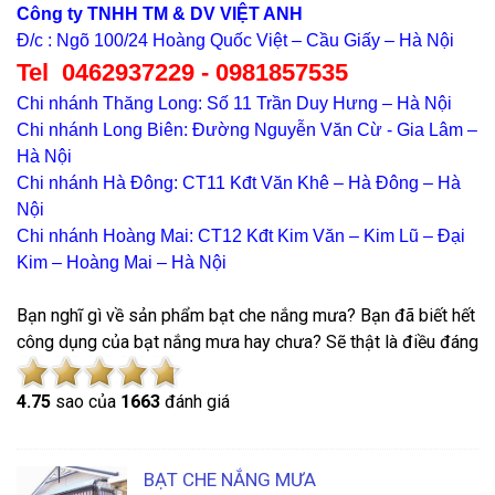
Công ty TNHH TM & DV VIỆT ANH
Đ/c : Ngõ 100/24 Hoàng Quốc Việt – Cầu Giấy – Hà Nội
Tel 0462937229 - 0981857535
Chi nhánh Thăng Long: Số 11 Trần Duy Hưng – Hà Nội
Chi nhánh Long Biên: Đường Nguyễn Văn Cừ - Gia Lâm –
Hà Nội
Chi nhánh Hà Đông: CT11 Kđt Văn Khê – Hà Đông – Hà
Nội
Chi nhánh Hoàng Mai: CT12 Kđt Kim Văn – Kim Lũ – Đại
Kim – Hoàng Mai – Hà Nội
Bạn nghĩ gì về sản phẩm bạt che nắng mưa? Bạn đã biết hết
công dụng của bạt nắng mưa hay chưa? Sẽ thật là điều đáng
4.7
5
sao của
1663
đánh giá
BẠT CHE NẮNG MƯA