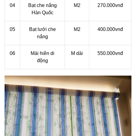
04
Bạt che nắng
M2
270.000vnđ
Hàn Quốc
05
Bạt lưới che
M2
400.000vnđ
nắng
06
Mái hiên di
M dài
550.000vnđ
động