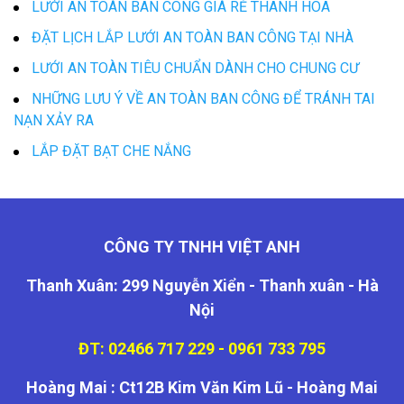
LƯỚI AN TOÀN BAN CÔNG GIÁ RẺ THANH HÓA
ĐẶT LỊCH LẮP LƯỚI AN TOÀN BAN CÔNG TẠI NHÀ
LƯỚI AN TOÀN TIÊU CHUẨN DÀNH CHO CHUNG CƯ
NHỮNG LƯU Ý VỀ AN TOÀN BAN CÔNG ĐỂ TRÁNH TAI
NẠN XẢY RA
LẮP ĐẶT BẠT CHE NẮNG
CÔNG TY TNHH VIỆT ANH
Thanh Xuân: 299 Nguyễn Xiển - Thanh xuân - Hà
Nội
ĐT: 02466 717 229 - 0961 733 795
Hoàng Mai : Ct12B Kim Văn Kim Lũ - Hoàng Mai