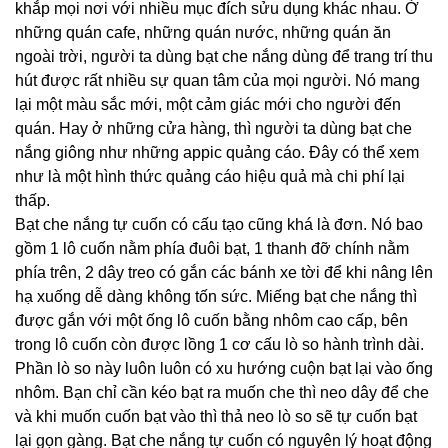
khắp mọi nơi với nhiều mục đích sửu dụng khác nhau. Ở
những quán cafe, những quán nước, những quán ăn
ngoài trời, người ta dùng bạt che nắng dùng để trang trí thu
hút được rất nhiều sự quan tâm của mọi người. Nó mang
lại một màu sắc mới, một cảm giác mới cho người đến
quán. Hay ở những cửa hàng, thì người ta dùng bạt che
nắng giông như những appic quảng cáo. Đây có thể xem
như là một hình thức quảng cáo hiệu quả mà chi phí lại
thấp.
Bạt che nắng tự cuốn có cấu tạo cũng khá là đơn. Nó bao
gồm 1 lô cuốn nằm phía đuôi bạt, 1 thanh đỡ chính nằm
phía trên, 2 dây treo có gắn các bánh xe tời để khi nâng lên
hạ xuống dễ dàng không tốn sức. Miếng bạt che nắng thì
được gắn với một ống lô cuốn bằng nhôm cao cấp, bên
trong lô cuốn còn được lồng 1 cơ cấu lò so hành trình dài.
Phần lò so này luôn luôn có xu hướng cuộn bạt lại vào ống
nhôm. Bạn chỉ cần kéo bạt ra muốn che thì neo dây để che
và khi muốn cuốn bạt vào thì thả neo lò so sẽ tự cuốn bạt
lại gọn gàng. Bạt che nắng tự cuốn có nguyên lý hoạt động