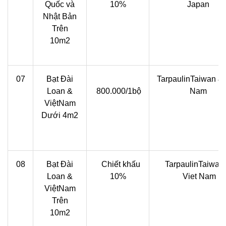
Quốc và
10%
Japan
Nhật Bản
Trên
10m2
07
Bạt Đài
TarpaulinTaiwan & 
Loan &
800.000/1bộ
Nam
ViệtNam
Dưới 4m2
08
Bạt Đài
Chiết khấu
TarpaulinTaiwan
Loan &
10%
Viet Nam
ViệtNam
Trên
10m2