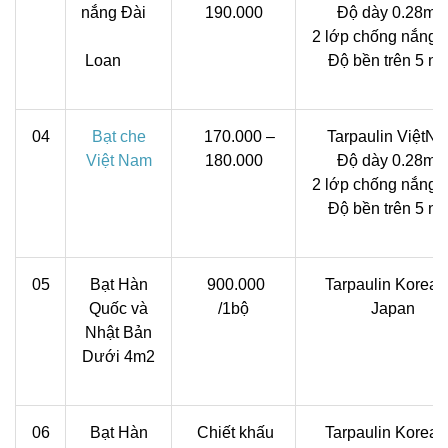
nắng Đài
190.000
Độ dày 0.28m
2 lớp chống nắng
Loan
Độ bền trên 5 n
04
Bạt che
170.000 –
Tarpaulin ViệtN
Việt Nam
180.000
Độ dày 0.28m
2 lớp chống nắng
Độ bền trên 5 n
05
Bạt Hàn
900.000
Tarpaulin Korean
Quốc và
/1bộ
Japan
Nhật Bản
Dưới 4m2
06
Bạt Hàn
Chiết khấu
Tarpaulin Korean