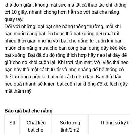
khá đơn giản, không mất sức mà tất cả thao tác chỉ không
tới 10 giây, nhanh chóng hơn hẳn so với bạt che nắng
quay tay.
Đối với những loại bạt che nắng thông thường, mỗi khi
bạn muốn căng bặt lên hoặc thả bạt xuống đều mất rất
nhiều thời gian nhưng với bạt che nắng tự cuốn khi bạn
muốn che nắng mưa cho ban công bạn dùng dây kéo kéo
bạt xuống. Bạt đã đủ độ rộng thích hợp hãy neo lại dây để
giữ cho nó khỏi cuộn lại. Khi trời râm mát. Với việc thả neo
bạn hãy thả một cách từ từ và nhẹ nhàng để hệ thống có
thể tự động cuộn lại bạt một cách đều đặn. Bạn thả dây
neo quá nhanh sẽ khiến bạt cuộn lại không để xô lệch gây
mất thẩm mỹ.
Báo giá bạt che nắng
Stt
Chất liệu
Số lượng
Thông số kỹ thu
bạt che
tính/1m2