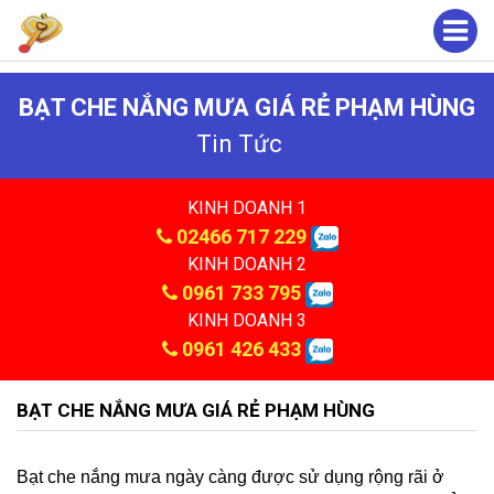
BẠT CHE NẮNG MƯA GIÁ RẺ PHẠM HÙNG
Tin Tức
KINH DOANH 1
02466 717 229
KINH DOANH 2
0961 733 795
KINH DOANH 3
0961 426 433
BẠT CHE NẮNG MƯA GIÁ RẺ PHẠM HÙNG
Bạt che nắng mưa ngày càng được sử dụng rộng rãi ở