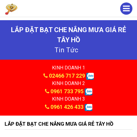
LẮP ĐẶT BẠT CHE NẮNG MƯA GIÁ RẺ
TÂY HỒ
Tin Tức
KINH DOANH 1
02466 717 229
KINH DOANH 2
0961 733 795
KINH DOANH 3
0961 426 433
LẮP ĐẶT BẠT CHE NẮNG MƯA GIÁ RẺ TÂY HỒ