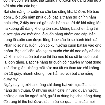
có thể cuốn lên hoặc thả xuống một cách dễ dàng phù hợp
với nhu cầu của bạn.
Bạt che nắng tự cuốn có cấu tạo cũng khá là đơn. Nó bao
gồm 1 lô cuốn nằm phía đuôi bạt, 1 thanh đỡ chính nằm
phía trên, 2 dây treo có gắn các bánh xe tời để khi nâng lên
hạ xuống dễ dàng không tốn sức. Miếng bạt che nắng thì
được gắn với một ống lô cuốn bằng nhôm cao cấp, bên
trong lô cuốn còn được lồng 1 cơ cấu lò so hành trình dài.
Phần lò so này luôn luôn có xu hướng cuộn bạt lại vào ống
nhôm. Bạn chỉ cần kéo bạt ra muốn che thì neo dây để che
và khi muốn cuốn bạt vào thì thả neo lò so sẽ tự cuốn bạt
lại gọn gàng. Bạt che nắng tự cuốn có nguyên lý hoạt động
khá đơn giản, không mất sức mà tất cả thao tác chỉ không
tới 10 giây, nhanh chóng hơn hẳn so với bạt che nắng
quay tay.
Ngày nay người ta không chỉ dùng bạt vớ mục đích che
nắng đơn thuần. Ở những quán cafe, những quán nước,
những quán ăn ngoài trời, gười ta dùng bạt che nắng dùng
để trang trí thu hút được rất nhiều sự quan tâm của mọi