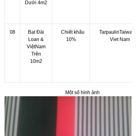
Dưới 4m2
08
Bạt Đài
Chiết khấu
TarpaulinTaiwan
Loan &
10%
Viet Nam
ViệtNam
Trên
10m2
Một số hình ảnh