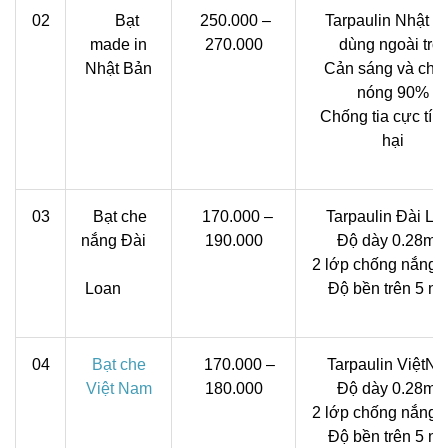
02
Bạt
250.000 –
Tarpaulin Nhật B
made in
270.000
dùng ngoài trời
Nhật Bản
Cản sáng và chố
nóng 90%
Chống tia cực tím
hại
03
Bạt che
170.000 –
Tarpaulin Đài Lo
nắng Đài
190.000
Độ dày 0.28m
2 lớp chống nắng
Loan
Độ bền trên 5 n
04
Bạt che
170.000 –
Tarpaulin ViệtN
Việt Nam
180.000
Độ dày 0.28m
2 lớp chống nắng
Độ bền trên 5 n