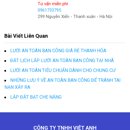
Tư vấn miễn phí
0961733795
299 Nguyễn Xiển - Thanh xuân - Hà Nội
Bài Viết Liên Quan
LƯỚI AN TOÀN BAN CÔNG GIÁ RẺ THANH HÓA
ĐẶT LỊCH LẮP LƯỚI AN TOÀN BAN CÔNG TẠI NHÀ
LƯỚI AN TOÀN TIÊU CHUẨN DÀNH CHO CHUNG CƯ
NHỮNG LƯU Ý VỀ AN TOÀN BAN CÔNG ĐỂ TRÁNH TAI
NẠN XẢY RA
LẮP ĐẶT BẠT CHE NẮNG
CÔNG TY TNHH VIỆT ANH