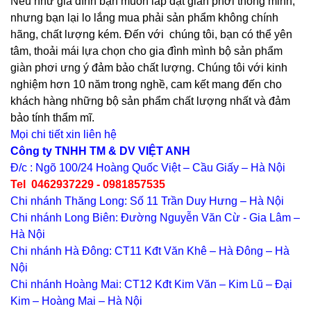
Nếu như gia đình bạn muốn lắp đặt giàn phơi thông minh,
nhưng bạn lại lo lắng mua phải sản phẩm không chính
hãng, chất lượng kém. Đến với
chúng tôi, bạn có thể yên
tâm, thoải mái lựa chọn cho gia đình mình bộ sản phẩm
giàn phơi ưng ý đảm bảo chất lượng. Chúng tôi với kinh
nghiệm hơn 10 năm trong nghề, cam kết mang đến cho
khách hàng những bộ sản phẩm chất lượng nhất và đảm
bảo tính thẩm mĩ.
Mọi chi tiết xin liên hệ
Công ty TNHH TM & DV VIỆT ANH
Đ/c : Ngõ 100/24 Hoàng Quốc Việt – Cầu Giấy – Hà Nội
Tel 0462937229 - 0981857535
Chi nhánh Thăng Long: Số 11 Trần Duy Hưng – Hà Nội
Chi nhánh Long Biên: Đường Nguyễn Văn Cừ - Gia Lâm –
Hà Nội
Chi nhánh Hà Đông: CT11 Kđt Văn Khê – Hà Đông – Hà
Nội
Chi nhánh Hoàng Mai: CT12 Kđt Kim Văn – Kim Lũ – Đại
Kim – Hoàng Mai – Hà Nội