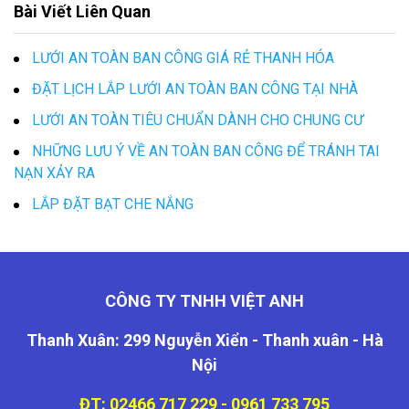
Bài Viết Liên Quan
LƯỚI AN TOÀN BAN CÔNG GIÁ RẺ THANH HÓA
ĐẶT LỊCH LẮP LƯỚI AN TOÀN BAN CÔNG TẠI NHÀ
LƯỚI AN TOÀN TIÊU CHUẨN DÀNH CHO CHUNG CƯ
NHỮNG LƯU Ý VỀ AN TOÀN BAN CÔNG ĐỂ TRÁNH TAI
NẠN XẢY RA
LẮP ĐẶT BẠT CHE NẮNG
CÔNG TY TNHH VIỆT ANH
Thanh Xuân: 299 Nguyễn Xiển - Thanh xuân - Hà
Nội
ĐT: 02466 717 229 - 0961 733 795