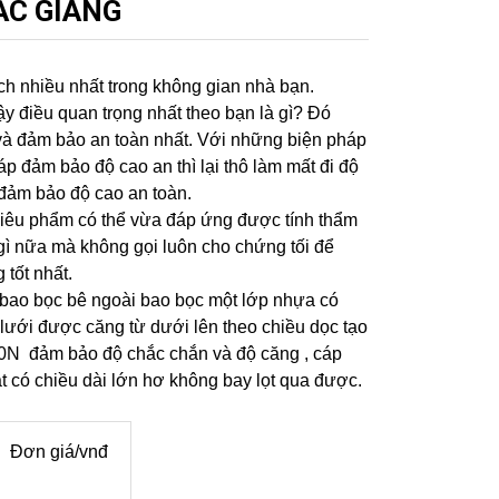
ẮC GIANG
ch nhiều nhất trong không gian nhà bạn.
ậy điều quan trọng nhất theo bạn là gì? Đó
 và đảm bảo an toàn nhất. Với những biện pháp
p đảm bảo độ cao an thì lại thô làm mất đi độ
đảm bảo độ cao an toàn.
siêu phẩm có thể vừa đáp ứng được tính thẩm
gì nữa mà không gọi luôn cho chứng tối để
tốt nhất.
4 bao bọc bê ngoài bao bọc một lớp nhựa có
 lưới được căng từ dưới lên theo chiều dọc tạo
50N đảm bảo độ chắc chắn và độ căng , cáp
 có chiều dài lớn hơ không bay lọt qua được.
ơn giá/vnđ