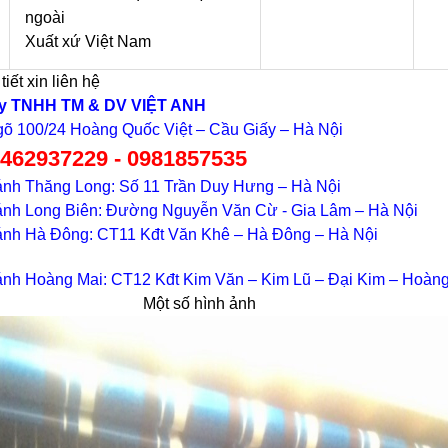
ngoài
Xuất xứ Việt Nam
tiết xin liên hệ
ty TNHH TM & DV VIỆT ANH
gõ 100/24 Hoàng Quốc Việt – Cầu Giấy – Hà Nội
0462937229 - 0981857535
ánh Thăng Long: Số 11 Trần Duy Hưng – Hà Nội
ánh Long Biên: Đường Nguyễn Văn Cừ - Gia Lâm – Hà Nội
ánh Hà Đông: CT11 Kđt Văn Khê – Hà Đông – Hà Nội
ánh Hoàng Mai: CT12 Kđt Kim Văn – Kim Lũ – Đại Kim – Hoàng
t số hình ảnh