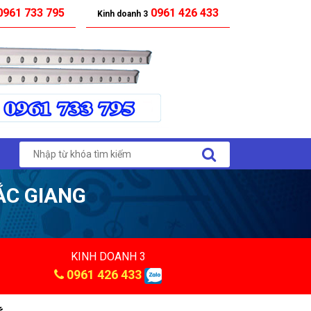
961 733 795
0961 426 433
Kinh doanh 3
ẮC GIANG
KINH DOANH 3
0961 426 433