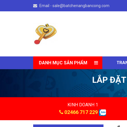
Email - sale@batchenangbancong.com
DANH MỤC SẢN PHẨM
TRA
LẮP ĐẶT
KINH DOANH 1
02466 717 229