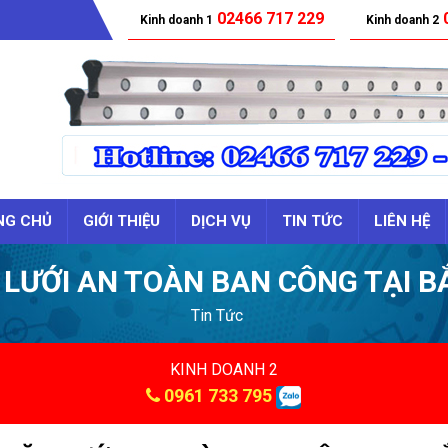
02466 717 229
0
Kinh doanh 1
Kinh doanh 2
NG CHỦ
GIỚI THIỆU
DỊCH VỤ
TIN TỨC
LIÊN HỆ
 LƯỚI AN TOÀN BAN CÔNG TẠI B
Tin Tức
KINH DOANH 2
0961 733 795