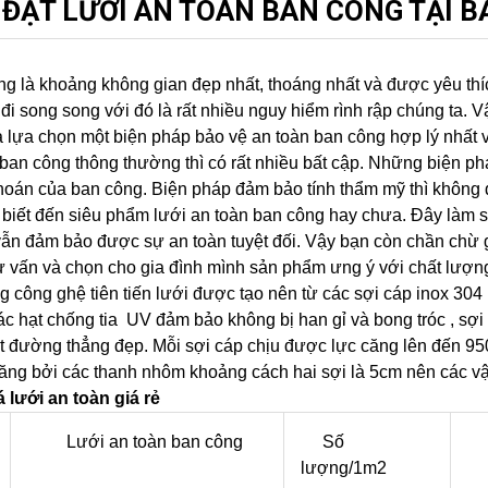
 ĐẶT LƯỚI AN TOÀN BAN CÔNG TẠI B
g là khoảng không gian đẹp nhất, thoáng nhất và được yêu thí
i song song với đó là rất nhiều nguy hiểm rình rập chúng ta. V
à lựa chọn một biện pháp bảo vệ an toàn ban công hợp lý nhất
ban công thông thường thì có rất nhiều bất cập. Những biện phá
hoán của ban công. Biện pháp đảm bảo tính thẩm mỹ thì không 
biết đến siêu phẩm lưới an toàn ban công hay chưa. Đây làm 
ẫn đảm bảo được sự an toàn tuyệt đối. Vậy bạn còn chần chừ 
 vấn và chọn cho gia đình mình sản phẩm ưng ý với chất lượng 
 công ghệ tiên tiến lưới được tạo nên từ các sợi cáp inox 30
c hạt chống tia UV đảm bảo không bị han gỉ và bong tróc , sợi
 đường thẳng đẹp. Mỗi sợi cáp chịu được lực căng lên đến 9
ng bởi các thanh nhôm khoảng cách hai sợi là 5cm nên các vật
 lưới an toàn giá rẻ
Lưới an toàn ban công
Số
Đ
lượng/1m2