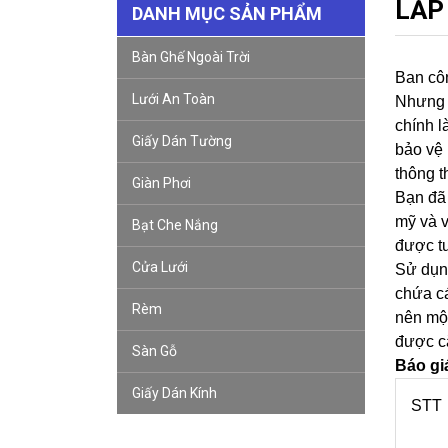
LẮP
DANH MỤC SẢN PHẨM
Bàn Ghế Ngoài Trời
Ban côn
Lưới An Toàn
Nhưng đ
chính l
Giấy Dán Tường
bảo vệ 
thông t
Giàn Phơi
Bạn đã 
mỹ và v
Bạt Che Nắng
được tư
Cửa Lưới
Sử dụng
chứa cá
Rèm
nên một
được că
Sàn Gỗ
Báo giá
Giấy Dán Kính
STT