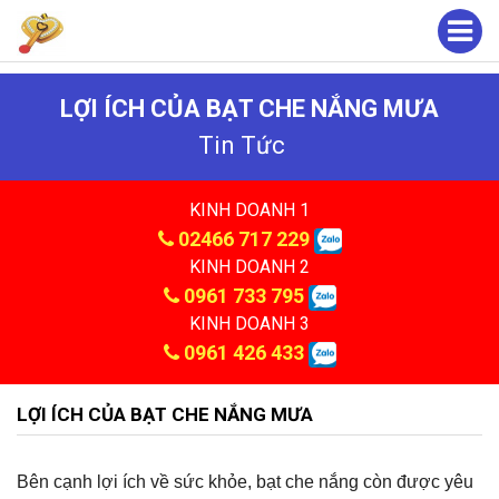
LỢI ÍCH CỦA BẠT CHE NẮNG MƯA
Tin Tức
KINH DOANH 1
02466 717 229
KINH DOANH 2
0961 733 795
KINH DOANH 3
0961 426 433
LỢI ÍCH CỦA BẠT CHE NẮNG MƯA
Bên cạnh lợi ích về sức khỏe, bạt che nắng còn được yêu