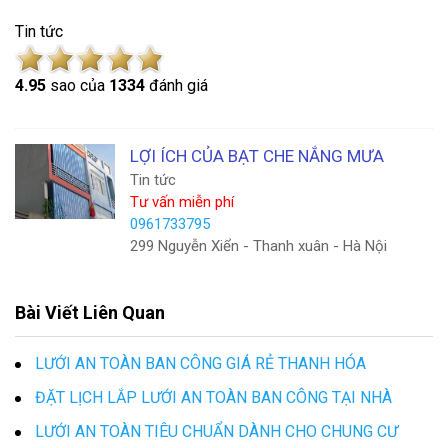
Tin tức
4.9
5
sao của
1334
đánh giá
LỢI ÍCH CỦA BẠT CHE NẮNG MƯA
Tin tức
Tư vấn miễn phí
0961733795
299 Nguyễn Xiển - Thanh xuân - Hà Nội
Bài Viết Liên Quan
LƯỚI AN TOÀN BAN CÔNG GIÁ RẺ THANH HÓA
ĐẶT LỊCH LẮP LƯỚI AN TOÀN BAN CÔNG TẠI NHÀ
LƯỚI AN TOÀN TIÊU CHUẨN DÀNH CHO CHUNG CƯ