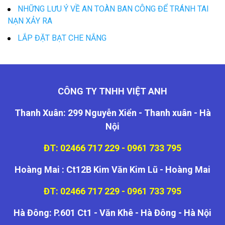
NHỮNG LƯU Ý VỀ AN TOÀN BAN CÔNG ĐỂ TRÁNH TAI
NẠN XẢY RA
LẮP ĐẶT BẠT CHE NẮNG
CÔNG TY TNHH VIỆT ANH
Thanh Xuân: 299 Nguyễn Xiển - Thanh xuân - Hà
Nội
ĐT: 02466 717 229 - 0961 733 795
Hoàng Mai : Ct12B Kim Văn Kim Lũ - Hoàng Mai
ĐT: 02466 717 229 - 0961 733 795
Hà Đông: P.601 Ct1 - Văn Khê - Hà Đông - Hà Nội