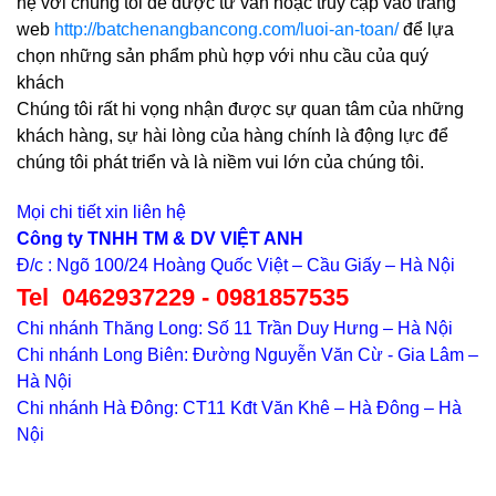
hệ với chúng tôi để được tư vấn hoặc truy cập vào trang
web
http://batchenangbancong.com/luoi-an-toan/
để lựa
chọn những sản phẩm phù hợp với nhu cầu của quý
khách
Chúng tôi rất hi vọng nhận được sự quan tâm của những
khách hàng, sự hài lòng của hàng chính là động lực để
chúng tôi phát triển và là niềm vui lớn của chúng tôi.
Mọi chi tiết xin liên hệ
Công ty TNHH TM & DV VIỆT ANH
Đ/c : Ngõ 100/24 Hoàng Quốc Việt – Cầu Giấy – Hà Nội
Tel 0462937229 - 0981857535
Chi nhánh Thăng Long: Số 11 Trần Duy Hưng – Hà Nội
Chi nhánh Long Biên: Đường Nguyễn Văn Cừ - Gia Lâm –
Hà Nội
Chi nhánh Hà Đông: CT11 Kđt Văn Khê – Hà Đông – Hà
Nội