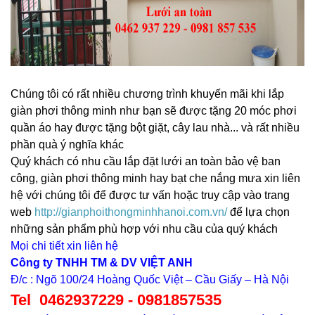
Chúng tôi có rất nhiều chương trình khuyến mãi khi lắp
giàn phơi thông minh như bạn sẽ được tặng 20 móc phơi
quần áo hay được tặng bột giặt, cây lau nhà... và rất nhiều
phần quà ý nghĩa khác
Quý khách có nhu cầu lắp đặt lưới an toàn bảo vệ ban
công, giàn phơi thông minh hay bạt che nắng mưa xin liên
hệ với chúng tôi để được tư vấn hoặc truy cập vào trang
web
http://
gianphoithongminhhanoi.com.vn/
để lựa chọn
những sản phẩm phù hợp với nhu cầu của quý khách
Mọi chi tiết xin liên hệ
Công ty TNHH TM & DV VIỆT ANH
Đ/c : Ngõ 100/24 Hoàng Quốc Việt – Cầu Giấy – Hà Nội
Tel 0462937229 - 0981857535