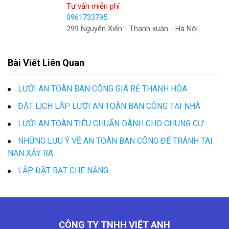
Tư vấn miễn phí
0961733795
299 Nguyễn Xiển - Thanh xuân - Hà Nội
Bài Viết Liên Quan
LƯỚI AN TOÀN BAN CÔNG GIÁ RẺ THANH HÓA
ĐẶT LỊCH LẮP LƯỚI AN TOÀN BAN CÔNG TẠI NHÀ
LƯỚI AN TOÀN TIÊU CHUẨN DÀNH CHO CHUNG CƯ
NHỮNG LƯU Ý VỀ AN TOÀN BAN CÔNG ĐỂ TRÁNH TAI
NẠN XẢY RA
LẮP ĐẶT BẠT CHE NẮNG
CÔNG TY TNHH VIỆT ANH