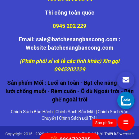
Thi công toàn quốc
0945 202 229
Email: sale@batchenangbancong.com :
Website:batchenangbancong.com
(Phân phối sỉ và lẻ các tỉnh khác) Xin gọi
0945202229
Sản phẩm Mới :
Lưới an toàn
-
Bạt che nắng
-
Cửa
lưới chống muỗi
-
Rèm cuốn
-
Ô dù Ngoài trời
-
Bàn
ghế ngoài trời
Chính Sách Bảo Hành
|
Chính Sách Bảo Mật
|
Chính Sách Vận
Chuyển
|
Chính Sách Đổi Trả
|
Sản phẩm
Copyright 2015 - 2020, All right reserviced - Thiết kế bởi:
Thiết kế website