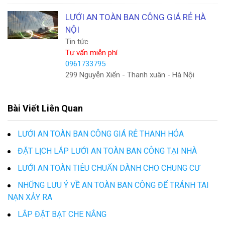
LƯỚI AN TOÀN BAN CÔNG GIÁ RẺ HÀ
NỘI
Tin tức
Tư vấn miễn phí
0961733795
299 Nguyễn Xiển - Thanh xuân - Hà Nội
Bài Viết Liên Quan
LƯỚI AN TOÀN BAN CÔNG GIÁ RẺ THANH HÓA
ĐẶT LỊCH LẮP LƯỚI AN TOÀN BAN CÔNG TẠI NHÀ
LƯỚI AN TOÀN TIÊU CHUẨN DÀNH CHO CHUNG CƯ
NHỮNG LƯU Ý VỀ AN TOÀN BAN CÔNG ĐỂ TRÁNH TAI
NẠN XẢY RA
LẮP ĐẶT BẠT CHE NẮNG