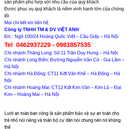
sản phẩm phù hợp với nhu cầu của quý khách
Được phục vụ quý khách là niềm vinh hạnh lớn của chúng
tôi
Mọi chi tiết xin liên hệ
Công ty TNHH TM & DV VIỆT ANH
Đ/c : Ngõ 100/24 Hoàng Quốc Việt – Cầu Giấy – Hà Nội
Tel 0462937229 - 0981857535
Chi nhánh Thăng Long: Số 11 Trần Duy Hưng – Hà Nội
Chi nhánh Long Biên: Đường Nguyễn Văn Cừ - Gia Lâm –
Hà Nội
Chi nhánh Hà Đông: CT11 Kđt Văn Khê – Hà Đông – Hà
Nội
Chi nhánh Hoàng Mai: CT12 Kđt Kim Văn – Kim Lũ – Đại
Kim – Hoàng Mai – Hà Nội
Lưới an toàn ban công là sản phẩm bảo vệ sự an toàn cho
trẻ nhỏ nói riêng và toàn bộ cư dân nói chung nên nó không
thể