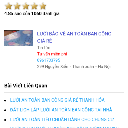
4.8
5
sao của
1060
đánh giá
LƯỚI BẢO VỆ AN TOÀN BAN CÔNG
GIÁ RẺ
Tin tức
Tư vấn miễn phí
0961733795
299 Nguyễn Xiển - Thanh xuân - Hà Nội
Bài Viết Liên Quan
LƯỚI AN TOÀN BAN CÔNG GIÁ RẺ THANH HÓA
ĐẶT LỊCH LẮP LƯỚI AN TOÀN BAN CÔNG TẠI NHÀ
LƯỚI AN TOÀN TIÊU CHUẨN DÀNH CHO CHUNG CƯ