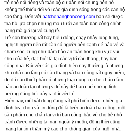
trẻ nhỏ nói riêng và toàn bộ cư dân nói chung nên nó
không thể thiếu đối với các gia đình sống trong các căn hộ
cao tầng. Đến với
batchenangbancong.com
bạn sẽ được
tha hồ lựa chọn những mẫu lưới an toàn ban công chính
hãng mà giá lại vô cùng rẻ.
Trẻ con thường rất hay hiếu động, chạy nhảy lung tung,
nghịch ngợm nên rất cần có người bên cạnh để bảo vệ và
chăm sóc, cũng như đảm bảo an toàn trong khu vực vui
chơi của trẻ, đặc biệt là tại các vị trí cầu thang, hay ban
công nhà. Đối với các gia đình hiện nay thường là những
khu nhà cao tầng có cầu thang và ban công rất nguy hiểm,
do đó cần thiết phải có những loại dụng cụ che chắn đảm
bảo an toàn tại những vị trí này để hạn chế những tình
hướng đáng tiếc xảy ra đối với trẻ.
Hiện nay, một vật dụng đang rất phổ biến được nhiều gia
đình lựa chọn và tin dùng đó là lưới an toàn ban công
, một
sản phẩm che chắn tại vị trí ban công, bảo vệ cho trẻ nhỏ
tránh được những tai nạn ngoài ý muốn, đồng thời cũng
mang lại tính thẩm mỹ cao cho không gian của ngôi nhà
.