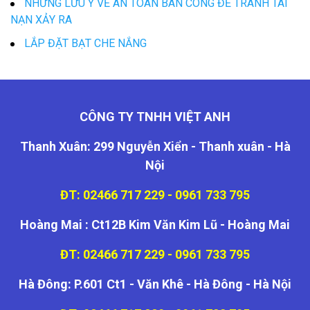
NHỮNG LƯU Ý VỀ AN TOÀN BAN CÔNG ĐỂ TRÁNH TAI
NẠN XẢY RA
LẮP ĐẶT BẠT CHE NẮNG
CÔNG TY TNHH VIỆT ANH
Thanh Xuân: 299 Nguyễn Xiển - Thanh xuân - Hà
Nội
ĐT: 02466 717 229 - 0961 733 795
Hoàng Mai : Ct12B Kim Văn Kim Lũ - Hoàng Mai
ĐT: 02466 717 229 - 0961 733 795
Hà Đông: P.601 Ct1 - Văn Khê - Hà Đông - Hà Nội