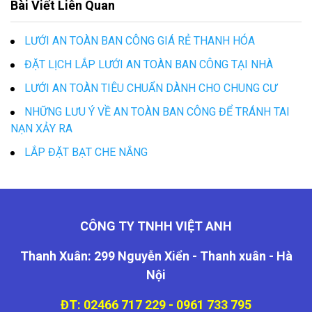
Bài Viết Liên Quan
LƯỚI AN TOÀN BAN CÔNG GIÁ RẺ THANH HÓA
ĐẶT LỊCH LẮP LƯỚI AN TOÀN BAN CÔNG TẠI NHÀ
LƯỚI AN TOÀN TIÊU CHUẨN DÀNH CHO CHUNG CƯ
NHỮNG LƯU Ý VỀ AN TOÀN BAN CÔNG ĐỂ TRÁNH TAI
NẠN XẢY RA
LẮP ĐẶT BẠT CHE NẮNG
CÔNG TY TNHH VIỆT ANH
Thanh Xuân: 299 Nguyễn Xiển - Thanh xuân - Hà
Nội
ĐT: 02466 717 229 - 0961 733 795