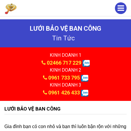
LƯỚI BẢO VỆ BAN CÔNG
Tin Tức
KINH DOANH 1
02466 717 229
KINH DOANH 2
0961 733 795
KINH DOANH 3
0961 426 433
LƯỚI BẢO VỆ BAN CÔNG
Gia đình bạn có con nhỏ và bạn thì luôn bận rộn với những