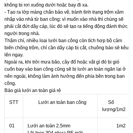
không bị rơi xuống dưới hoặc bay đi xa.
- Tạo ra lớp màng chắn bảo vệ, tránh tình trạng trộm xâm
nhập vào nhà từ ban công: vì muốn vào nhà thì chúng sẽ
phải cắt đứt dây cáp, lúc đó sẽ tạo ra tiếng động đánh thức
người trong nhà.
Thậm chí, nhiều loại lưới ban công còn tích hợp bộ cảm
biến chống trộm, chỉ cần dây cáp bị cắt, chuông báo sẽ kêu
lên ngay.
Ngoài ra, khi trời mưa bão, cây đổ hoặc vật gì đó bị gió
cuốn bay vào ban công cũng sẽ bị lưới an toàn ngăn lại ở
nên ngoài, không làm ảnh hưởng đến phía bên trong ban
công.
Báo giá lưới an toàn giá rẻ
STT
Lưới an toàn ban công
Số
lượng/1m2
01
Lưới an toàn 2.5mm
1m2
Lõi Inox 304 nhựa PE mặt