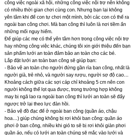
công việc ngoài xã hội, những công việc nội trợ nên không
có nhiều thời gian chơi cùng con. Nhưng bạn lại không
yên tâm khi để con tự chơi một mình, bởi các con có thể ra
ngoài ban công chơi. Mà ban công thì luôn là nơi tiềm ẩn
những mối nguy hiểm.
Để giúp các mẹ có thể yên tâm hơn trong công việc nội trợ
hay những công việc khác, chúng tôi xin giới thiệu đến bạn
sản phẩm lưới an toàn đảm bảo an toàn cho các bé.
Lắp đặt lưới an toàn ban công sẽ giúp bạn:
- Bảo vệ an toàn cho người đứng gần rìa ban công, nhất là
người già, trẻ nhỏ, và người say rượu, người sợ độ cao…
Khoảng cách giữa các sợi cáp chỉ khoảng 5 cm nên con
người không thể lọt qua được, trong trường hợp không
may bị ngã lao ra ngoài ban công thì lưới an toàn sẽ đẩy
ngược trở lại theo lực đàn hồi.
- Bảo vệ đồ đạc để ở ngoài ban công (quần áo, chậu
hoa…) giúp chúng không bị rơi khỏi ban công: quần áo
phơi ở ban công, nhiều khi gió to sẽ bị rơi khỏi giàn phơi
quần áo
, nếu có lưới an toàn chúng sẽ mắc vào lưới và