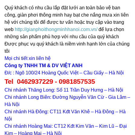
Quý khách có nhu cầu lắp đặt lưới an toàn bảo vệ ban
công, giàn phơi thông minh hay bạt che nắng mưa xin liên
hệ với chúng tôi để được tư vấn hoặc truy cập vào trang
web
http://
gianphoithongminhhanoi.com.vn/
để lựa chọn
những sản phẩm phù hợp với nhu cầu của quý khách
Được phục vụ quý khách là niềm vinh hạnh lớn của chúng
tôi
Mọi chi tiết xin liên hệ
Công ty TNHH TM & DV VIỆT ANH
Đ/c : Ngõ 100/24 Hoàng Quốc Việt – Cầu Giấy – Hà Nội
Tel 0462937229 - 0981857535
Chi nhánh Thăng Long: Số 11 Trần Duy Hưng – Hà Nội
Chi nhánh Long Biên: Đường Nguyễn Văn Cừ - Gia Lâm –
Hà Nội
Chi nhánh Hà Đông: CT11 Kđt Văn Khê – Hà Đông – Hà
Nội
Chi nhánh Hoàng Mai: CT12 Kđt Kim Văn – Kim Lũ – Đại
Kim – Hoàng Mai – Hà Nội